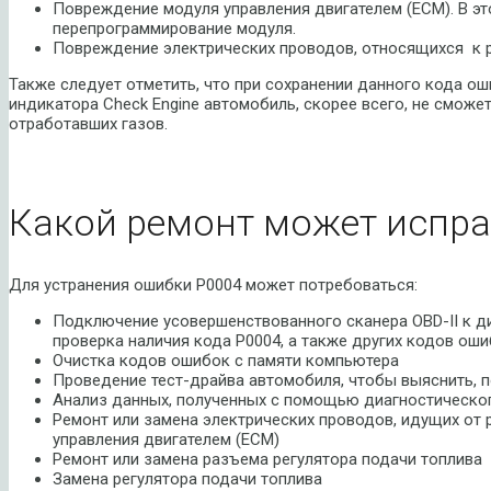
Повреждение модуля управления двигателем (ECM). В э
перепрограммирование модуля.
Повреждение электрических проводов, относящихся к р
Также следует отметить, что при сохранении данного кода ош
индикатора Check Engine автомобиль, скорее всего, не сможе
отработавших газов.
Какой ремонт может испра
Для устранения ошибки P0004 может потребоваться:
Подключение усовершенствованного сканера OBD-II к д
проверка наличия кода P0004, а также других кодов ош
Очистка кодов ошибок с памяти компьютера
Проведение тест-драйва автомобиля, чтобы выяснить, п
Анализ данных, полученных с помощью диагностическо
Ремонт или замена электрических проводов, идущих от 
управления двигателем (ECM)
Ремонт или замена разъема регулятора подачи топлива
Замена регулятора подачи топлива