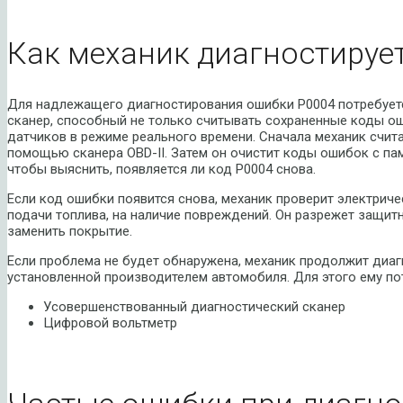
Как механик диагностируе
Для надлежащего диагностирования ошибки P0004 потребует
сканер, способный не только считывать сохраненные коды о
датчиков в режиме реального времени. Сначала механик счит
помощью сканера OBD-II. Затем он очистит коды ошибок с па
чтобы выяснить, появляется ли код P0004 снова.
Если код ошибки появится снова, механик проверит электриче
подачи топлива, на наличие повреждений. Он разрежет защит
заменить покрытие.
Если проблема не будет обнаружена, механик продолжит диаг
установленной производителем автомобиля. Для этого ему по
Усовершенствованный диагностический сканер
Цифровой вольтметр