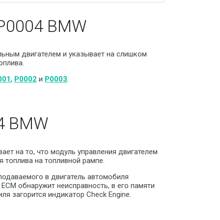
 P0004 BMW
льным двигателем и указывает на слишком
оплива.
001
,
P0002
и
P0003
.
04 BMW
ет на то, что модуль управления двигателем
я топлива на топливной рампе.
 подаваемого в двигатель автомобиля
 ECM обнаружит неисправность, в его памяти
ля загорится индикатор Check Engine.