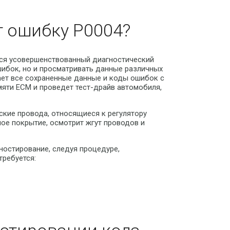
т ошибку P0004?
ся усовершенствованный диагностический
шибок, но и просматривать данные различных
ает все сохраненные данные и коды ошибок с
мяти ECM и проведет тест-драйв автомобиля,
ские провода, относящиеся к регулятору
ное покрытие, осмотрит жгут проводов и
ностирование, следуя процедуре,
требуется: