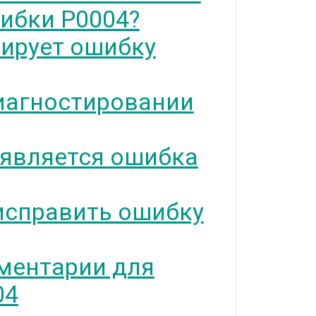
ибки P0004?
тирует ошибку
иагностировании
 является ошибка
исправить ошибку
ментарии для
04