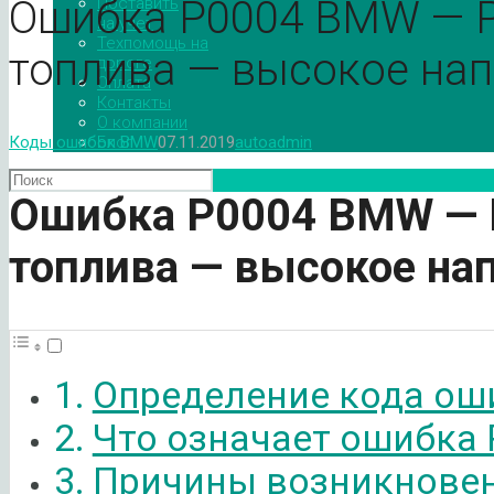
Ошибка P0004 BMW — Р
Поставить
на учет
Техпомощь на
топлива — высокое на
дороге
Оплата
Контакты
О компании
Блог
Коды ошибок BMW
07.11.2019
autoadmin
Ошибка
P
0004
BMW
— 
топлива — высокое на
Определение кода ош
Что означает ошибка
Причины возникновен